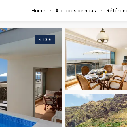
Home
À propos de nous
Référen
4.80
★