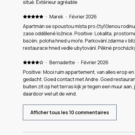
situé. Extérieur agréable
but honestly we loved it as Funchal was always full 
even peak season. Driving to our hikes/beach/city a
·
Marek
·
Février 2026
property was never an issue for us. If you stay you 
Apartmán se spoustou místa pro čtyřčlenou rodinu.
really beautiful memories and we treasure the place
zase oddělené ložnice. Positive: Lokalita, prostor
bazén, poloha hned u moře. Parkování zdarma v blízk
restaurace hned vedle ubytování. Pěkné procházky
velké vlny a surfaři. Negative: Vše bylo skvělé, ale 
málo.
·
Bernadette
·
Février 2026
Positive: Mooi ruim appartement, van alles erop en 
gedacht. Goed contact met Andre. Goed restaurant 
buiten zit op het terras kijk je tegen een muur aan, je
daardoor wel uit de wind.
Afficher tous les 10 commentaires