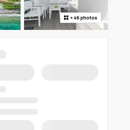
+
46 photos