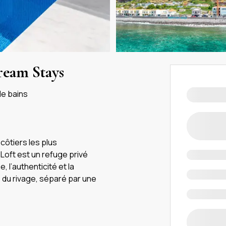
ream Stays
de bains
 côtiers les plus
Loft est un refuge privé
 l’authenticité et la
 du rivage, séparé par une