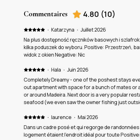
4.80
(
10
)
Commentaires
·
Katarzyna
·
Juillet 2026
Na plus dostępność ręczników basowych i szlafrok
kilka poduszek do wyboru. Positive: Przestrzeń, 
widok z okien Negative: Nic
·
Hala
·
Juin 2026
Completely Dreamy - one of the poshest stays ever! P
out apartment with space for a bunch of mates or a f
or around Madeira. Next door is a very popular rest
seafood (we even saw the owner fishing just outsid
the ocean! Can’t get better than that!) The place i
you need and really nice toiletries (rituals!) We had 
·
laurence
·
Mai 2026
ourselves which was heated only from the sun and 
Dans un cadre posé et qui regorge de randonnées 
We watched the sunset a number of times from the 
logement étaient l’endroit idéal pour toute Positi
ocean 😍 We will no doubt be back! Negative: We w