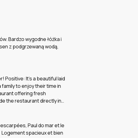
ów. Bardzo wygodne łóżka i
basen z podgrzewaną wodą,
ositive: It’s a beautiful laid
amily to enjoy their time in
aurant offering fresh
e the restaurant directly in
s luxurious with everything
this beautiful pool to
was so warm day and night!
escarpées, Paul do mar et le
pool, looking out over the
ve: Logement spacieux et bien
ere an hour out of Funchal