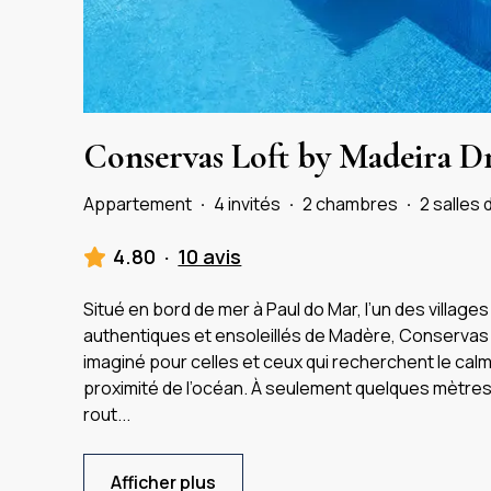
Conservas Loft by Madeira D
Appartement
·
4 invités
·
2 chambres
·
2 salles 
4.80
·
10 avis
Situé en bord de mer à Paul do Mar, l’un des villages
authentiques et ensoleillés de Madère, Conservas 
imaginé pour celles et ceux qui recherchent le calme,
proximité de l’océan. À seulement quelques mètres
rout
...
Afficher plus