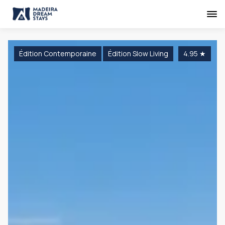
Édition Contemporaine
Édition Slow Living
4.95
★