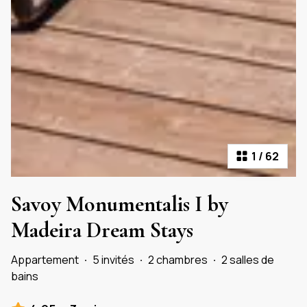
1
/
62
Savoy Monumentalis I by
Madeira Dream Stays
Appartement
·
5 invités
·
2 chambres
·
2 salles de
bains