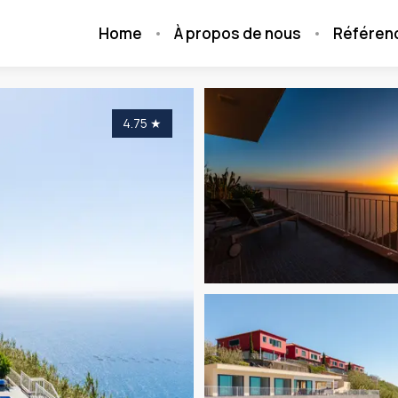
Home
À propos de nous
Référen
4.75
★