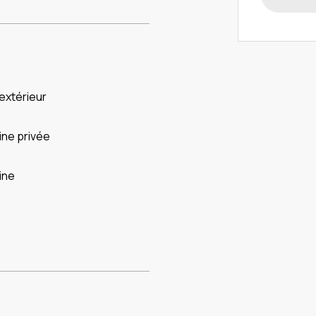
l extérieur
ine privée
ine