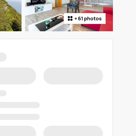
+
61 photos