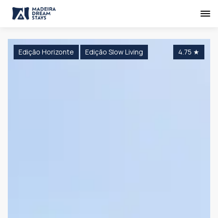
Edição Horizonte
Edição Slow Living
4.75
★